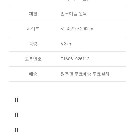
재질
알루미늄,원목
사이즈
51 X 210~290cm
중량
5.3kg
고유번호
F18031026112
배송
원주권 무료배송 무료설치