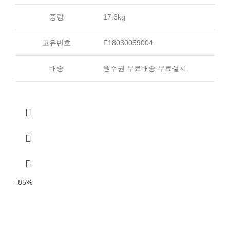
중량
17.6kg
고유번호
F18030059004
배송
원주권 무료배송 무료설치
-85%