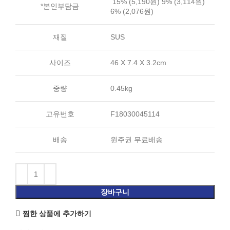
15% (5,190원) 9% (3,114원)
*본인부담금
6% (2,076원)
재질
SUS
사이즈
46 X 7.4 X 3.2cm
중량
0.45kg
고유번호
F18030045114
배송
원주권 무료배송
장바구니
찜한 상품에 추가하기