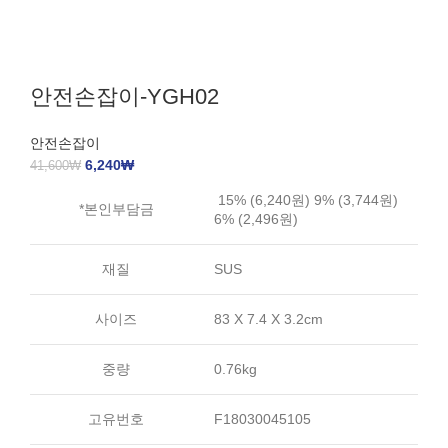
안전손잡이-YGH02
안전손잡이
6,240
₩
41,600
₩
15% (6,240원) 9% (3,744원)
*본인부담금
6% (2,496원)
재질
SUS
사이즈
83 X 7.4 X 3.2cm
중량
0.76kg
고유번호
F18030045105