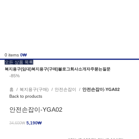
0
items
0
₩
모든 상품 목록
복지용구(임대)
복지용구(구매)
블로그
회사소개
자주묻는질문
-85%
홈
복지용구(구매)
안전손잡이
안전손잡이-YGA02
Back to products
안전손잡이-YGA02
5,190
₩
34,600
₩