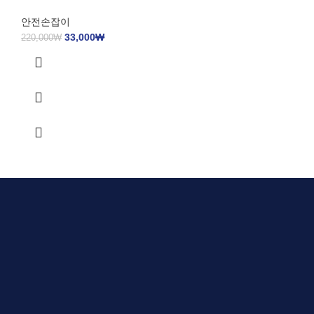
안전손잡이
33,000
₩
220,000
₩