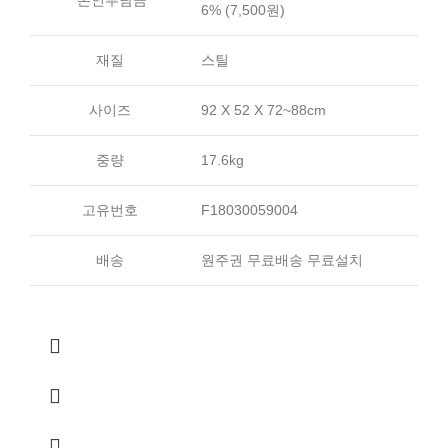
*본인부담금
6% (7,500원)
재질
스틸
사이즈
92 X 52 X 72~88cm
중량
17.6kg
고유번호
F18030059004
배송
원주권 무료배송 무료설치