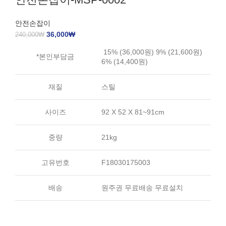
안전손잡이
36,000
₩
240,000
₩
15% (36,000원) 9% (21,600원)
*본인부담금
6% (14,400원)
재질
스틸
사이즈
92 X 52 X 81~91cm
중량
21kg
고유번호
F18030175003
배송
원주권 무료배송 무료설치