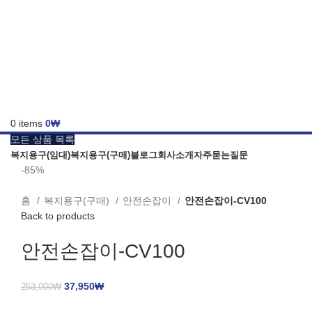
0
items
0
₩
모든 상품 목록
복지용구(임대)
복지용구(구매)
블로그
회사소개
자주묻는질문
-85%
홈
복지용구(구매)
안전손잡이
안전손잡이-CV100
Back to products
안전손잡이-CV100
37,950
₩
253,000
₩