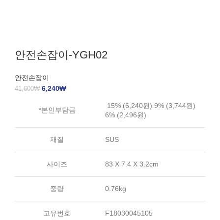
안전손잡이-YGH02
안전손잡이
6,240
₩
41,600
₩
15% (6,240원) 9% (3,744원)
*본인부담금
6% (2,496원)
재질
SUS
사이즈
83 X 7.4 X 3.2cm
중량
0.76kg
고유번호
F18030045105