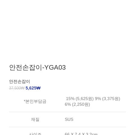
안전손잡이-YGA03
안전손잡이
5,625
₩
37,500
₩
15% (5,625원) 9% (3,375원)
*본인부담금
6% (2,250원)
재질
SUS
사이즈
66 X 7.4 X 3.2cm