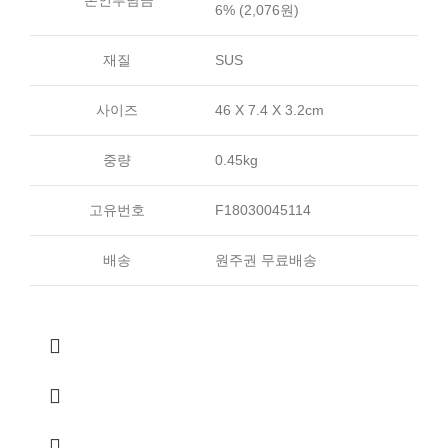
*본인부담금
6% (2,076원)
재질
SUS
사이즈
46 X 7.4 X 3.2cm
중량
0.45kg
고유번호
F18030045114
배송
원주권 무료배송