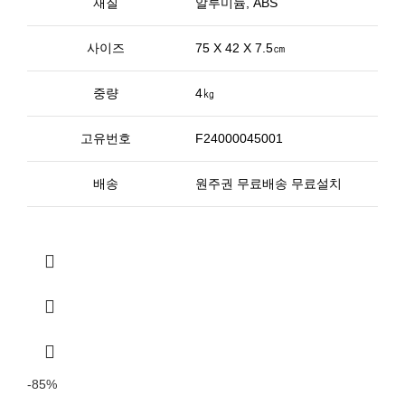
재질
알루미늄, ABS
사이즈
75 X 42 X 7.5㎝
중량
4㎏
고유번호
F24000045001
배송
원주권 무료배송 무료설치
-85%