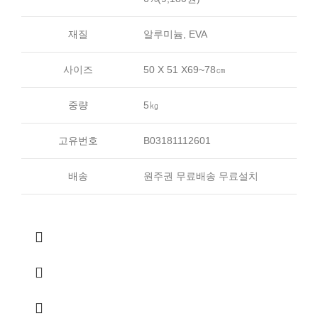
재질
알루미늄, EVA
사이즈
50 X 51 X69~78㎝
중량
5㎏
고유번호
B03181112601
배송
원주권 무료배송 무료설치