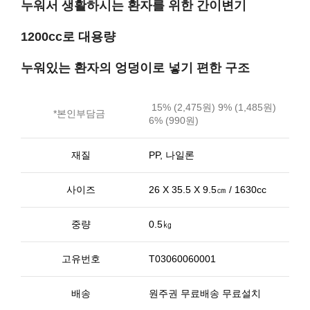
누워서 생활하시는 환자를 위한 간이변기
1200cc로 대용량
누워있는 환자의 엉덩이로 넣기 편한 구조
15% (2,475원) 9% (1,485원)
*본인부담금
6% (990원)
재질
PP, 나일론
사이즈
26 X 35.5 X 9.5㎝ / 1630cc
중량
0.5㎏
고유번호
T03060060001
배송
원주권 무료배송 무료설치