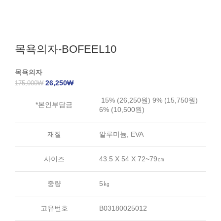
목욕의자-BOFEEL10
목욕의자
26,250
₩
175,000
₩
15% (26,250원) 9% (15,750원)
*본인부담금
6% (10,500원)
재질
알루미늄, EVA
사이즈
43.5 X 54 X 72~79㎝
중량
5㎏
고유번호
B03180025012