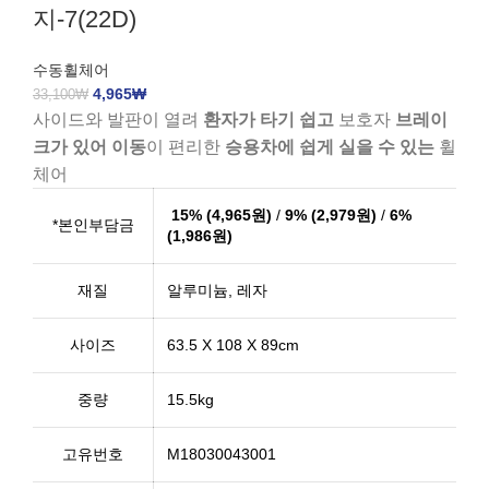
지-7(22D)
수동휠체어
4,965
₩
33,100
₩
사이드와 발판이 열려
환자가 타기 쉽고
보호자
브레이
크가 있어 이동
이 편리한
승용차에 쉽게 실을 수 있는
휠
체어
15% (4,965원)
/
9% (2,979원)
/
6%
*본인부담금
(1,986원)
재질
알루미늄, 레자
사이즈
63.5 X 108 X 89cm
중량
15.5kg
고유번호
M18030043001