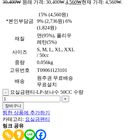
30,400
₩
원래 가격: 30,400₩.
4,560
₩
현재 가격: 4,560₩.
15% (4,560원)
*본인부담금
9% (2,736원) 6%
(1,824원)
면(95%), 폴리우
재질
레탄(5%)
S, M, L, XL, XXL
사이즈
/ 50cc
중량
0.056kg
고유번호
T09061123101
원주권 무료배송
배송
무료설치
요실금팬티-LP-보나수 50CC 수량
장바구니
찜한 상품에 추가하기
카테고리:
요실금팬티
링크 공유