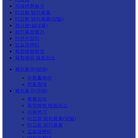
자세변환용구
미끄럼 방지용품
미끄럼 방지용품(양말)
경사로(실내용)
성인용보행기
안전손잡이
요실금팬티
욕창예방방석
욕창예방 매트리스
복지용구(임대)
수동휠체어
전동침대
복지용구(구매)
목욕의자
욕창예방 매트리스
이동변기
미끄럼 방지용품(양말)
미끄럼 방지용품
요실금팬티
안전손잡이