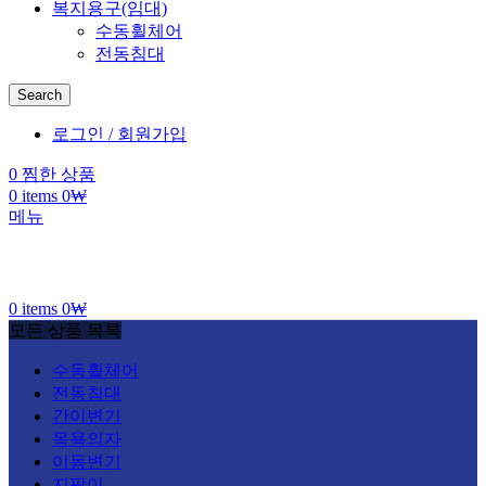
복지용구(임대)
수동휠체어
전동침대
Search
로그인 / 회원가입
0
찜한 상품
0
items
0
₩
메뉴
0
items
0
₩
모든 상품 목록
수동휠체어
전동침대
간이변기
목욕의자
이동변기
지팡이