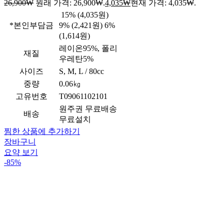
26,900
₩
원래 가격: 26,900₩.
4,035
₩
현재 가격: 4,035₩.
15% (4,035원)
*본인부담금
9% (2,421원) 6%
(1,614원)
레이온95%, 폴리
재질
우레탄5%
사이즈
S, M, L / 80cc
중량
0.06㎏
고유번호
T09061102101
원주권 무료배송
배송
무료설치
찜한 상품에 추가하기
장바구니
요약 보기
-85%