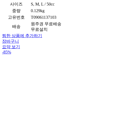
사이즈
S, M, L / 50cc
중량
0.129kg
고유번호
T09061137103
원주권 무료배송
배송
무료설치
찜한 상품에 추가하기
장바구니
요약 보기
-85%