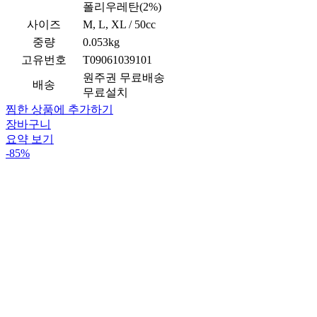
폴리우레탄(2%)
사이즈
M, L, XL / 50cc
중량
0.053kg
고유번호
T09061039101
원주권 무료배송
배송
무료설치
찜한 상품에 추가하기
장바구니
요약 보기
-85%