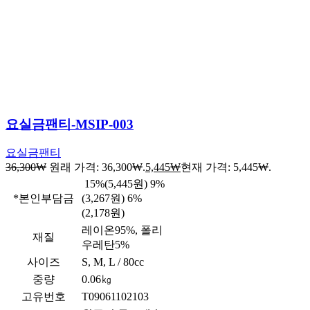
요실금팬티-MSIP-003
요실금팬티
36,300
₩
원래 가격: 36,300₩.
5,445
₩
현재 가격: 5,445₩.
15%(5,445원) 9%
*본인부담금
(3,267원) 6%
(2,178원)
레이온95%, 폴리
재질
우레탄5%
사이즈
S, M, L / 80cc
중량
0.06㎏
고유번호
T09061102103