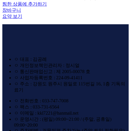
찜한 상품에 추가하기
장바구니
요약 보기
ㅇ 대표 : 김공례
ㅇ 개인정보책인관리자 : 정시얼
ㅇ 통신판매업신고 : 제 2005-00078 호
ㅇ 사업자등록번호 : 224-09-41411
ㅇ 주소 : 강원도 원주시 원일로 115번길 16, 1층 기독의
료기
ㅇ 전화번호 : 033-747-7008
ㅇ 팩스 : 033-731-6564
ㅇ 이메일 : kkl7221@hanmail.net
ㅇ 운영시간 : (평일) 09:00~21:00 / (주말, 공휴일)
09:00~20:00
ㅇ 주차방법 : 건물뒤편 주차가능 (주말 토일 전화필요)