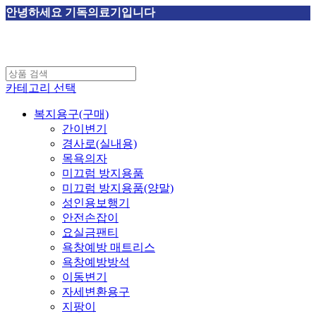
안녕하세요 기독의료기입니다
카테고리 선택
복지용구(구매)
간이변기
경사로(실내용)
목욕의자
미끄럼 방지용품
미끄럼 방지용품(양말)
성인용보행기
안전손잡이
요실금팬티
욕창예방 매트리스
욕창예방방석
이동변기
자세변환용구
지팡이