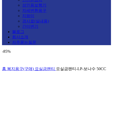
성인용보행기
자세변환용구
지팡이
경사로(실내용)
간이변기
블로그
회사소개
자주묻는질문
-85%
홈
복지용구(구매)
요실금팬티
요실금팬티-LP-보나수 50CC