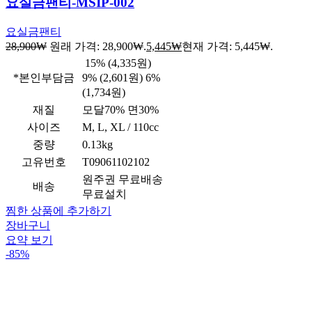
요실금팬티-MSIP-002
요실금팬티
28,900
₩
원래 가격: 28,900₩.
5,445
₩
현재 가격: 5,445₩.
15% (4,335원)
*본인부담금
9% (2,601원) 6%
(1,734원)
재질
모달70% 면30%
사이즈
M, L, XL / 110cc
중량
0.13kg
고유번호
T09061102102
원주권 무료배송
배송
무료설치
찜한 상품에 추가하기
장바구니
요약 보기
-85%