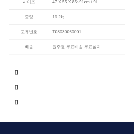
사이즈
47 X 55 X 85~91cm / 9L
중량
16.2㎏
고유번호
T03030060001
배송
원주권 무료배송 무료설치