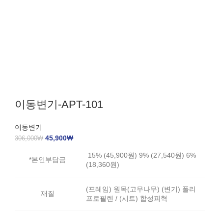
이동변기-APT-101
이동변기
45,900
₩
306,000
₩
15% (45,900원) 9% (27,540원) 6%
*본인부담금
(18,360원)
(프레임) 원목(고무나무) (변기) 폴리
재질
프로필렌 / (시트) 합성피혁