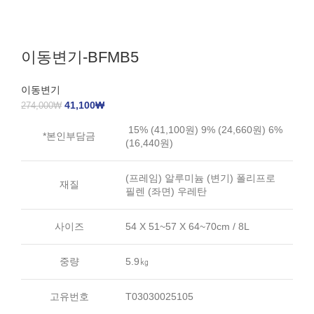
이동변기-BFMB5
이동변기
41,100
₩
274,000
₩
15% (41,100원) 9% (24,660원) 6%
*본인부담금
(16,440원)
(프레임) 알루미늄 (변기) 폴리프로
재질
필렌 (좌면) 우레탄
사이즈
54 X 51~57 X 64~70cm / 8L
중량
5.9㎏
고유번호
T03030025105