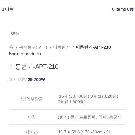
메뉴
0
items
0
₩
-85%
홈
복지용구(구매)
이동변기
이동변기-APT-210
Back to products
이동변기-APT-210
29,700
₩
198,000
₩
15% (29,700원) 9% (17,820원)
*본인부담금
6% (11,880원)
재질
(변기) 폴리프로필렌, 외피, 충전재
사이즈
49.7 X 58.6 X 78~83cm / 9L