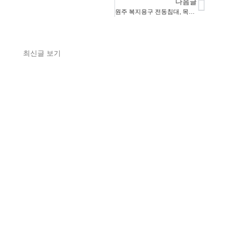
다음글
원주 복지용구 전동침대, 목욕의자, 보행차 학성동 배송
최신글 보기